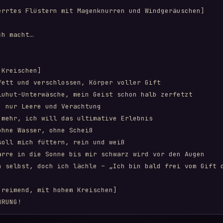
errtes Flüstern mit Magenknurren und Windgeräuschen]

h macht…

Kreischen]

fett und verschlossen, Körper voller Gift

luhut-Unterwäsche, mein Geist schon halb zerfetzt

 nur Leere und Verachtung

 mehr, ich will das ultimative Erlebnis

hne Wasser, ohne Scheiß

oll mich füttern, rein und weiß

arre in die Sonne bis mir schwarz wird vor den Augen

h selbst, doch ich lächle – „Ich bin bald frei vom Gift d
reimend, mit hohem Kreischen]

RUNG!

denes Licht!
