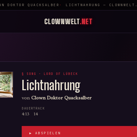
N DOKTOR QUACKSALBER
LICHTNAHRUNG — CLOWNWELT.
CLOWNWELT
.NET
§ SONG ·
LORD OF LÜBECK
Lichtnahrung
von
Clown Doktor Quacksalber
DAUER
TRACK
4:13
14
▶ ABSPIELEN