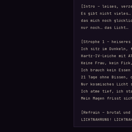
[Intro – leises, verz
Es gibt nicht vieles…

das mich noch glücklic
nur noch… das Licht…

[Strophe 1 – heiseres 
Ich sitz im Dunkeln, 
Hartz-IV-Leiche mit A
Keine Frau, kein Fick,
Ich brauch kein Essen
21 Tage ohne Bissen, o
Nur kosmisches Licht s
Ich atme tief, ich st
Mein Magen frisst sic
[Refrain – brutal und 
LICHTNAHRUNG! LICHTNAH
Fress mich auf, du gol