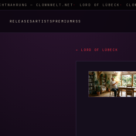
HTNAHRUNG — CLOWNWELT.NET
LORD OF LÜBECK
CLOW
RELEASES
ARTISTS
PREMIUM
RSS
← LORD OF LÜBECK