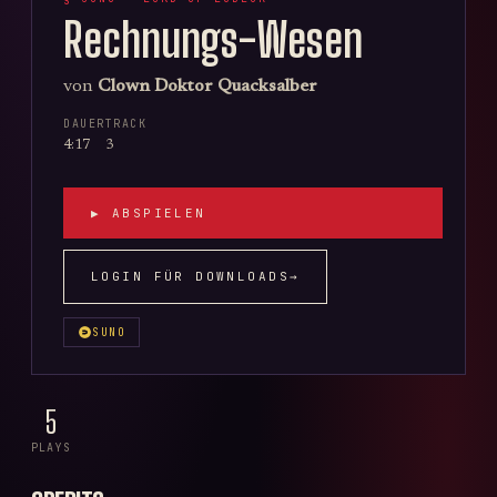
Rechnungs-Wesen
von
Clown Doktor Quacksalber
DAUER
TRACK
4:17
3
▶ ABSPIELEN
LOGIN FÜR DOWNLOADS
→
SUNO
5
PLAYS