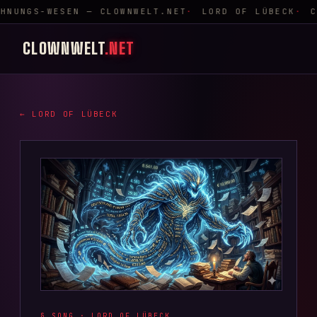
HNUNGS-WESEN — CLOWNWELT.NET
LORD OF LÜBECK
C
CLOWNWELT
.NET
← LORD OF LÜBECK
§ SONG ·
LORD OF LÜBECK