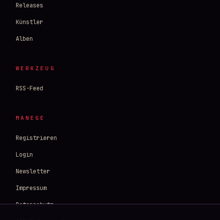
Mahnlauf

Releases
Jeder Stoß ein neuer Bescheid:

Künstler
„Nicht nachweisbare Bedürftigkeit“

„Verweigerte Arbeitsgelegenheit“

Alben
„Existenzminimum überschritten durch 
Atmen“

WERKZEUG
Aus seinem Arsch quellen kleine, 
schreiende Überweisungen

RSS-Feed
Jede mit seinem Geburtsdatum als 
Fälligkeitsdatum

MANEGE
Das Rechnungs-Wesen stöhnt: „Du bist jetzt 
insolvent…

Registrieren
…und ich komme erst, wenn du ganz leer 
bist.“

Login
Newsletter
[Bridge – langsam, krank-flüsternd, fast 
Impressum
liebevoll]

Er weint leise in die leere Bierdose

Datenschutz
„Bitte… ich hab doch nichts mehr…“
