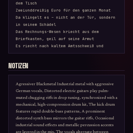
dem Tisch

Zweiunddreißig Euro für den ganzen Monat

Da klingelt es – nicht an der Tür, sondern 
in seinem Schädel

Das Rechnungs-Wesen kriecht aus dem 
Briefkasten, geil auf seine Armut

Es riecht nach kaltem Amtsschweiß und 
billigem Kaffee

Seine Finger sind aus rot 
NOTIZEN
durchgestrichenen Beträgen

Es leckt sich die Lippen mit einer Mahnung 
für „nicht erbrachte Mitwirkung“

Agressiver Blackmetal Industrial metal with aggressive
Und flüstert: „Du schuldest uns dein 
German vocals, Distorted electric guitars play palm-
Leben, du Sozialschmarotzer.“

muted chugging riffs in drop tuning, synchronized with a
mechanical, high-compression drum kit, The kick drum
[Refrain – brutal, abwechselnd sabberndes 
features rapid double-bass patterns, A prominent
Growl und schrilles Kreischen]

distorted synth bass mirrors the guitar riffs, Occasional
RECHNUNGS-WESEN!

industrial sound effects and metallic percussion accents
Zerreiß den Hartz-IV-Empfänger!

are layered in the mix, The vocals alternate between