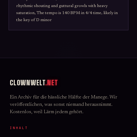
RECHNUNGS-WESEN!

rhythmic shouting and guttural growls with heavy
Fick seine letzte Hoffnung in rote Zahlen!

saturation, The tempo is 140 BPM in 4/4 time, likely in
Es saugt die Regelleistung aus seinen 
the key of D minor
Adern

Und spritzt ihm Pfändungsbescheide in die 
offene Wunde!

[Strophe 2 – noch ekelhafter und 
persönlicher]

Es drückt ihn auf den fleckigen 
Teppichboden

CLOWNWELT
.NET
Schiebt ihm einen Vollstreckungsbescheid 
tief in den Rachen

Ein Archiv für die hässliche Hälfte der Manege. Wir
„Du hast zu viel gegessen letzten Monat – 
veröffentlichen, was sonst niemand herausnimmt.
Rückforderung 47,83 €“

Kostenlos, weil Lärm jedem gehört.
Während es mit Tentakeln aus Kontoauszügen 
seine Eier quetscht

INHALT
Es fickt ihn langsam, rhythmisch wie ein 